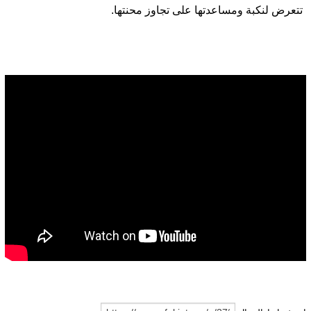
تتعرض لنكبة ومساعدتها على تجاوز محنتها.