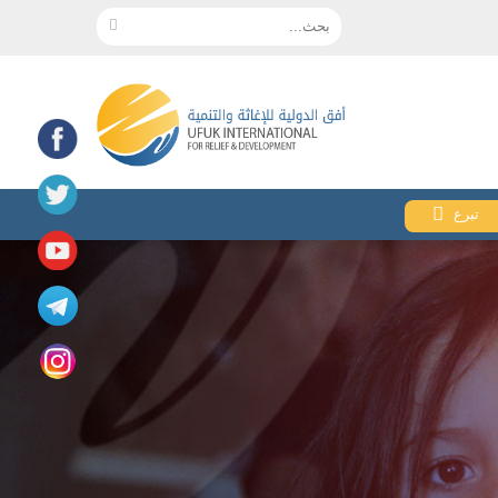
بحث...
تبرع