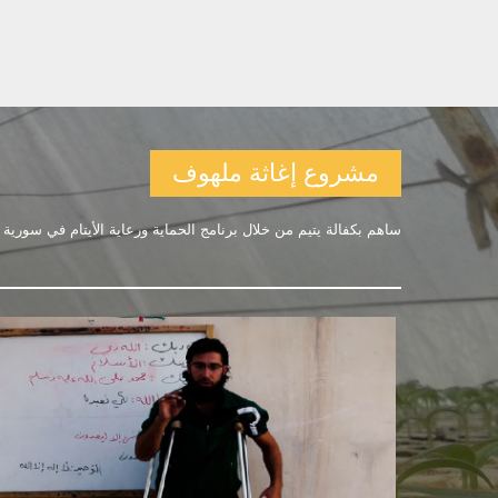
مشروع إغاثة ملهوف
ﺳﺎهم ﺑﮑﻔﺎﻟﺔ ﯾﺘﯿﻢ ﻣﻦ ﺧﻼل ﺑﺮﻧﺎﻣﺞ اﻟﺤﻤﺎﯾﺔ ورﻋﺎﯾﺔ اﻷﯾﺘﺎم ﻓﻲ ﺳﻮرﯾﺔ .