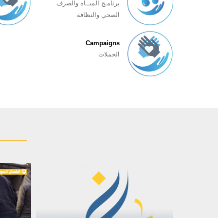
برنامـج المیــاه والصرف
الصحي والنظافة
Campaigns
الحملات