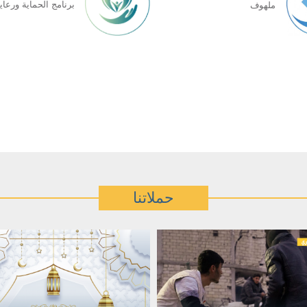
برنامج الحمایة ورعایة
ملهوف
حملاتنا