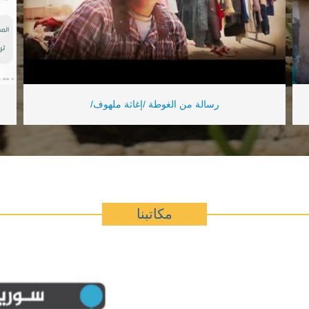
رسالة من الغوطة /إغاثة ملهوف/
مكاتبنا