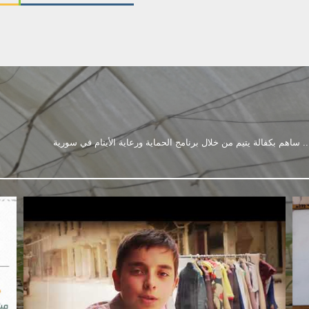
. ساهم ﺑﮑﻔﺎﻟﺔ ﯾﺘﯿﻢ ﻣﻦ ﺧﻼل ﺑﺮﻧﺎﻣﺞ اﻟﺤﻤﺎﯾﺔ ورﻋﺎﯾﺔ اﻷﯾﺘﺎم ﻓﻲ ﺳﻮرﯾﺔ