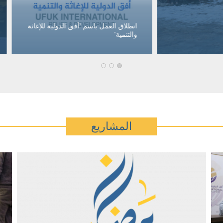
بهدف التطوير الإداري والتعليمي 
 العمل باسم 'أفق الدولية للإغاثة
المخيمات.. إقامة دورة في برنامج
ة'
Excel بمخيم إيكدة شمال سوريا
المشاريع