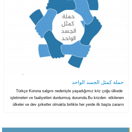
حملة كمثل الجسد الواحد
Türkçe Korona salgını nedeniyle yaşadığımız kriz çoğu ülkede
işletmeleri ve faaliyetleri durdurmuş durumda.Bu krizden etkilenen
ülkeler ve dev şirketler olmakla birlikte her yerde ilk başta zararın
en büyüğü insana oldu.İstanbul bu durumdan uzak kalmadı, günlük
hayat felç olarak insanlar geçim kaynakları olan işlerine
gidemiyorlar, şimdi herkesin tek dileği bu...