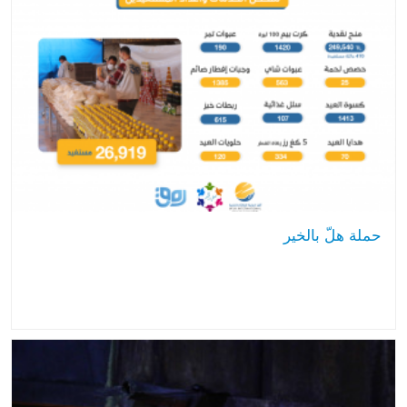
حملة هلّ بالخير