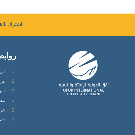
اشترك بالقا
روابط
الر
من 
الب
مقا
خري
اتص