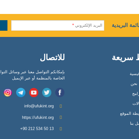
ئمة البريدية
البريد الإلكتروني
*
 سريعة
للاتصال
بإمكانكم التواصل معنا عبر وسائل التو
ئيسية
الخاصة بالمنظمة أو عبر الإيميل
نحن
رامج
لات
info@ufukint.org
طة الموقع
https://ufukint.org
ل بنا
‎+90 212 534 50 13