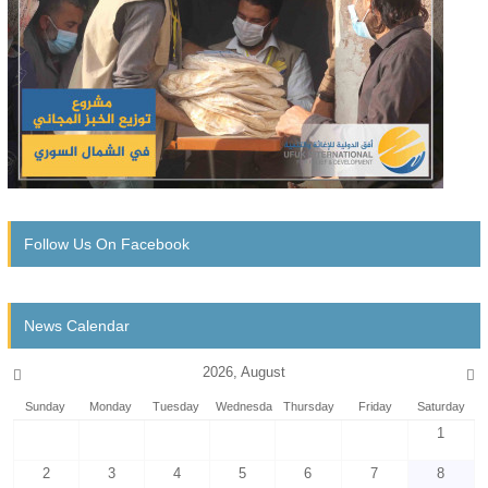
Follow Us On Facebook
News Calendar
2026, August
Sunday
Monday
Tuesday
Wednesday
Thursday
Friday
Saturday
1
2
3
4
5
6
7
8