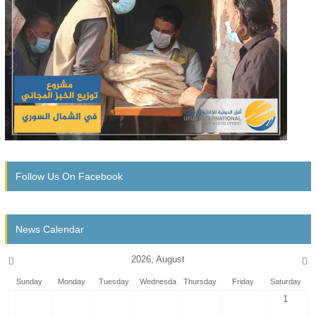
Follow Us On Facebook
News Calendar
2026, August
Sunday
Monday
Tuesday
Wednesday
Thursday
Friday
Saturday
1